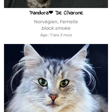
Pandora❤ De Ci'Varone
Norvégien, Femelle
black smoke
Âge : 7 ans 3 mois