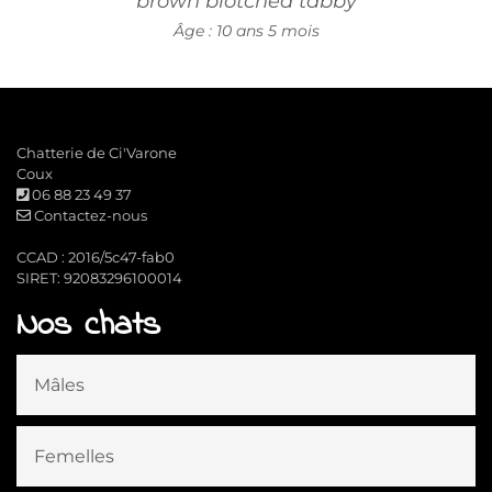
brown blotched tabby
Âge : 10 ans 5 mois
Chatterie de Ci'Varone
Coux
06 88 23 49 37
Contactez-nous
CCAD : 2016/5c47-fab0
SIRET: 92083296100014
Nos chats
Mâles
Femelles