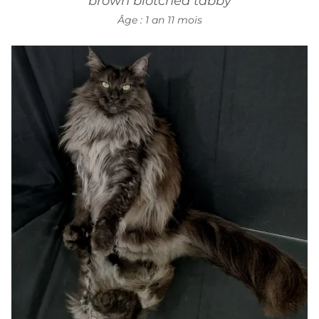
brown blotched tabby
Âge : 1 an 11 mois