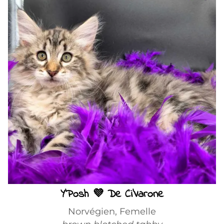
Y'Posh 💜 De Ci'Varone
Norvégien, Femelle