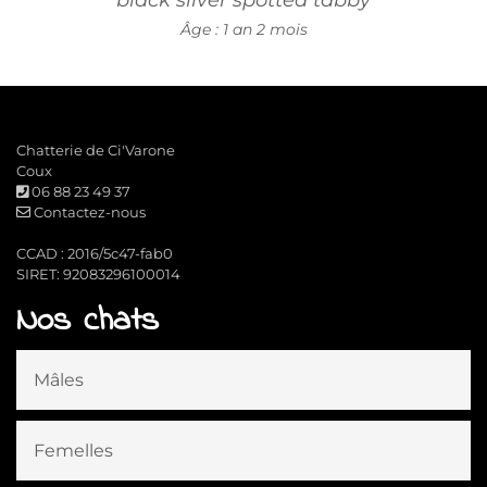
Âge : 1 an 2 mois
Chatterie de Ci'Varone
Coux
06 88 23 49 37
Contactez-nous
CCAD : 2016/5c47-fab0
SIRET: 92083296100014
Nos chats
Mâles
Femelles