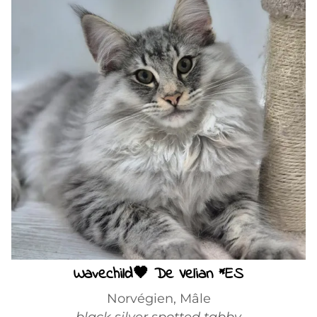
Wavechild🖤 De Velian *ES
Norvégien, Mâle
black silver spotted tabby