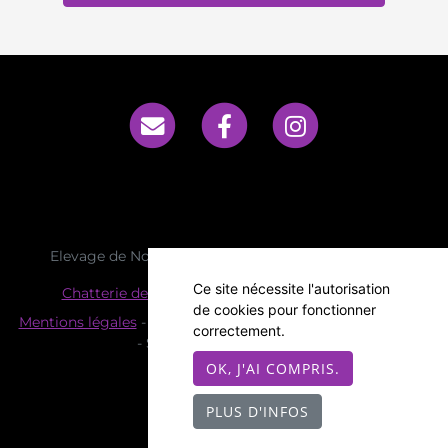
Elevage de Norvégien situé en Charente-Maritime
Ce site nécessite l'autorisation
Chatterie de Ci'Varone
sur
chat-et-chaton.com
de cookies pour fonctionner
Mentions légales
- Copyright© Chatterie de Ci'Varone 2026
correctement.
- Site créé avec
WeBreed
OK, J'AI COMPRIS.
PLUS D'INFOS