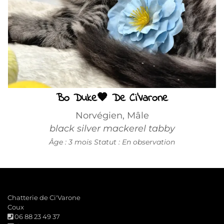
Bo Duke🧡 De Ci'Varone
Norvégien, Mâle
black silver mackerel tabby
Âge : 3 mois
Statut : En observation
Chatterie de Ci'Varone
Coux
06 88 23 49 37