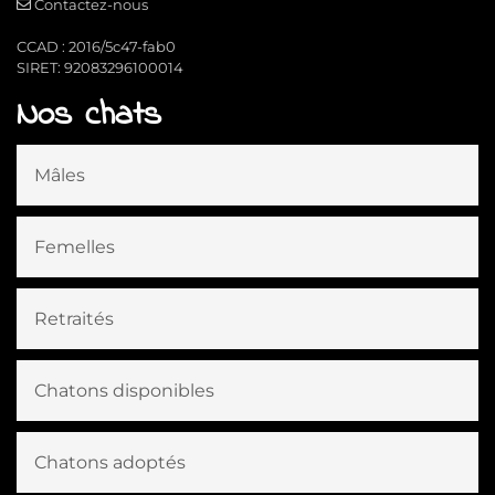
Contactez-nous
CCAD : 2016/5c47-fab0
SIRET: 92083296100014
Nos chats
Mâles
Femelles
Retraités
Chatons disponibles
Chatons adoptés