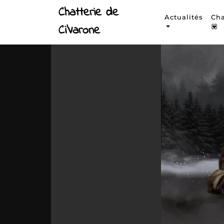
Chatterie de
Actualités
Cha
Ci'Varone
💟