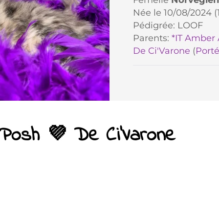
Née le 10/08/2024 (1
Pédigrée: LOOF
Parents:
*IT Amber 
De Ci'Varone
(
Porté
'Posh 💜 De Ci'Varone