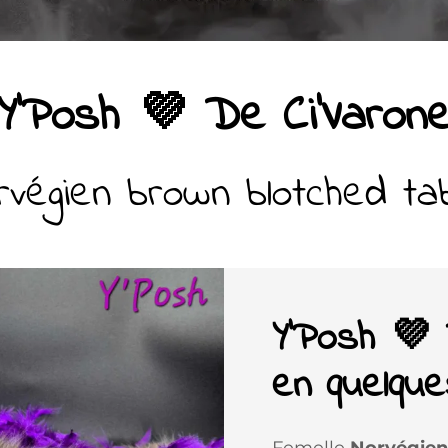
Y'Posh 💜 De Ci'Varon
rvégien brown blotched ta
Y'Posh 💜 
en quelqu
Femelle
Norvégien