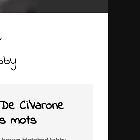
e
bby
De Ci'Varone
es mots
 brown blotched tabby