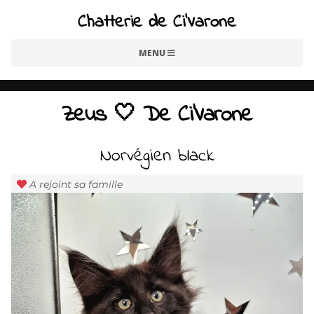
Chatterie de Ci'Varone
MENU
Zeus 🤍 De Ci'Varone
Norvégien black
A rejoint sa famille