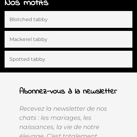
Nos motifs
Blotched tabby
Mackerel tabby
Spotted tabby
Abonnez-vous à la newsletter
Recevez la newsletter de nos
chats : les mariages, les
naissances, la vie de notre
élevage. C'est totalement