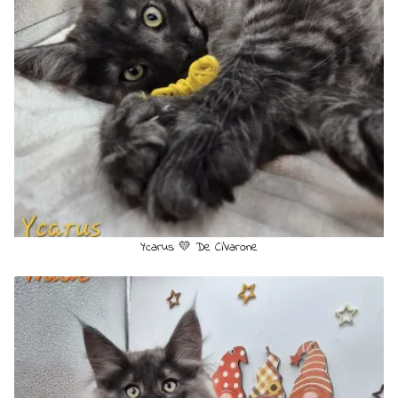
Ycarus 💛 De Ci'Varone