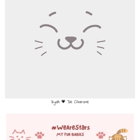
Zyah 💗 De Ci'Varone