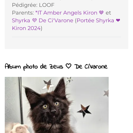
Pédigrée: LOOF
Parents:
*IT Amber Angels Kiron 🤎
et
Shyrka 💜 De Ci'Varone
(
Portée Shyrka ❤
Kiron 2024
)
Album photo de Zeus 🤍 De Ci'Varone