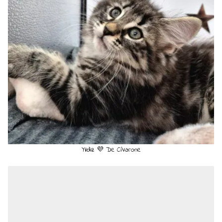
Yildiz 💜 De Ci'Varone