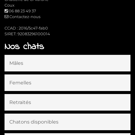
Coux
06 88 23 49 37
Contactez-nous
CCAD : 2016/5c47-fab0
SIRET: 92083296100014
Nos chats
Mâles
Femelles
Retraités
Chatons disponibles