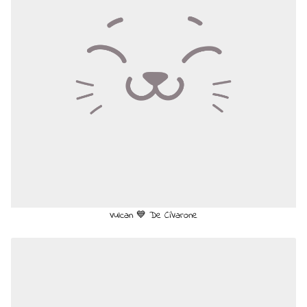
Vulcan 💙 De Ci'Varone