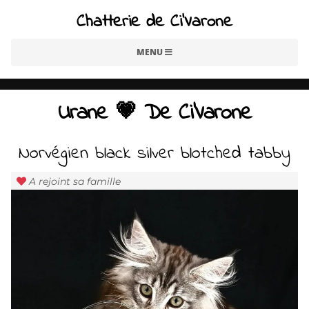
Chatterie de Ci'Varone
MENU
Urane 💗 De Ci'Varone
Norvégien black silver blotched tabby
A rejoint sa famille