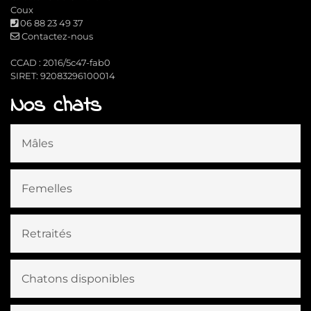
Coux
06 88 23 49 37
Contactez-nous
CCAD : 2016/5c47-fab0
SIRET: 92083296100014
Nos chats
Mâles
Femelles
Retraités
Chatons disponibles