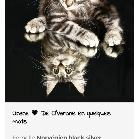
Urane 💗 De Ci'Varone en quelques
mots
Femelle
Norvégien black silver