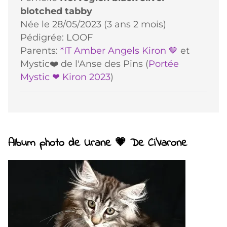
blotched tabby
Née le 28/05/2023 (3 ans 2 mois)
Pédigrée: LOOF
Parents:
*IT Amber Angels Kiron 🤎
et
Mystic❤️ de l'Anse des Pins (
Portée
Mystic ❤ Kiron 2023
)
Album photo de Urane 💗 De Ci'Varone